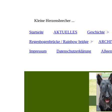
Kleine Herzensbrecher ...
Startseite
AKTUELLES
Geschichte
Regenbogenbrücke / Rainbow bridge
ARCHI
Impressum
Datenschutzerklärung
Allgem