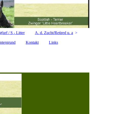
urf / S - Litter
A. d. Zucht/Retired u. a
ntergrund
Kontakt
Links