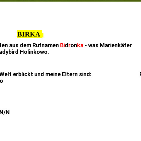
BIRKA
anden aus dem Rufnamen
Bi
d
r
on
ka
- was Marienkäfer
adybird Holinkowo.
ht der Welt erblickt und meine Eltern sind: 
wo
 N/N