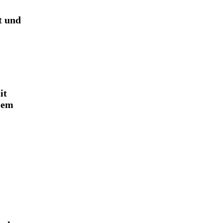
t und
it
sem