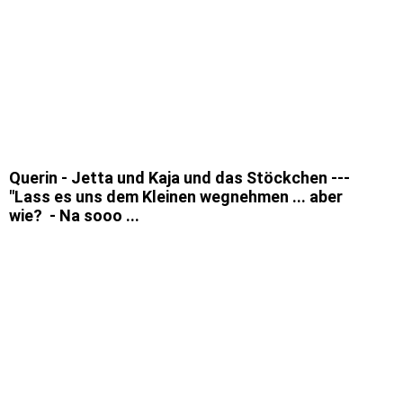
3
4
5
6
Querin - Jetta und Kaja und das Stöckchen ---
"Lass es uns dem Kleinen wegnehmen ... aber
wie? - Na sooo ...
1
2
3
4
4