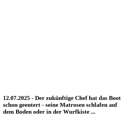
Taisa - Kaja bei den Welpen
Taisa - Kaja bei den Welpen
Jetta - Jay - Patty - Taisa
Franzi
4 große auf Tour
Unsere Mama - Birka
Patty - heute zu Besuch m. ihrem Frauchen
12.07.2025 - Der zukünftige Chef hat das Boot
schon geentert - seine Matrosen schlafen auf
dem Boden oder in der Wurfkiste ...