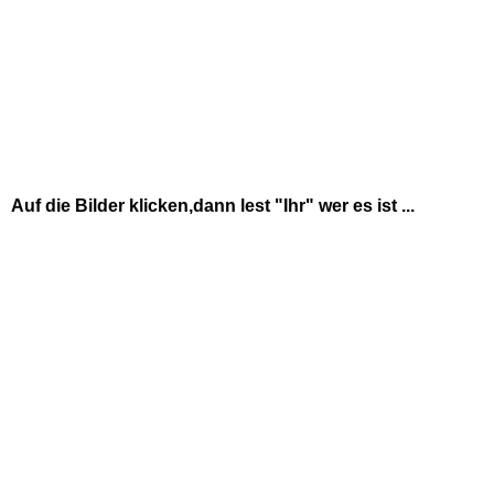
Auf die Bilder klicken,dann lest "Ihr" wer es ist ...
Motzi, Cody, Clooney
Motzi, Casper, Cody
Cody
Vorne: Cody
Drei der Crew mit Casper und Cody (vorne)
Conan