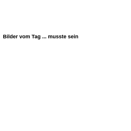
Bilder vom Tag ... musste sein
Cody
Cody
Conan
Conan
Clooney
Clooney
Conan u Cody
Cody, Clooney, Conan