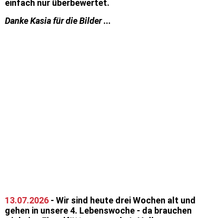
einfach nur überbewertet.
Danke Kasia für die Bilder ...
Papa Corleone (MOVEABLE FEAST CHAMPION)
Die 5 Rabauken
Für alle eine neue Situation
Miss Magenta und Mr. Blau
Mr. Hellblau
little boy
Stella is watching us - unsere Halbschwester, derselbe Papa.
Thanks Kasia
13.07.2026
- Wir sind heute drei Wochen alt und
gehen in unsere 4. Lebenswoche - da brauchen