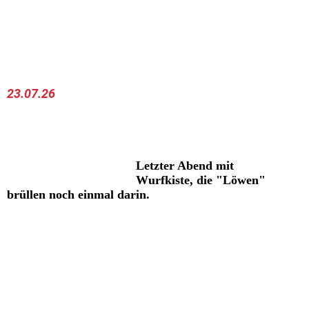
Miss Magenta
Mama und Sal
Wir dürfen mit Mama fressen...IR
23.07.26
Letzter Abend mit
Wurfkiste, die "Löwen"
brüllen noch einmal darin.
Sonny (blau)
Sal (hellblau)