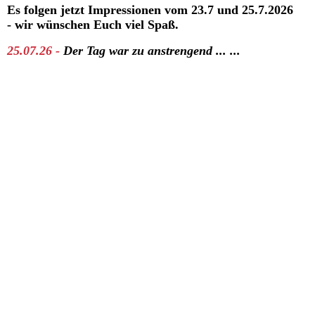
Es folgen jetzt Impressionen vom 23.7 und 25.7.2026
- wir wünschen Euch viel Spaß.
25.07.26 -
Der Tag war zu anstrengend ... ...
Sal (hellblau)
Sal (hellblau)
Sal (hellblau)
Sal (hellblau)
Sonny (blau)
Sonny (blau)
Miss Grün
Sari (rot)