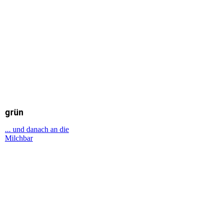
rot
margenta
grün
... und danach an die
Milchbar